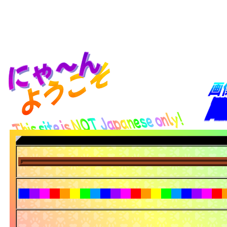
にゃ～ん
ようこそ
画
This site is NOT Japanese only!