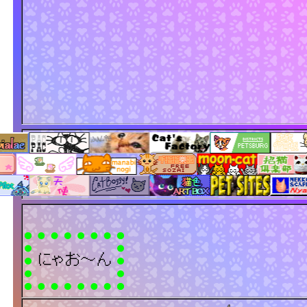
にゃお～ん