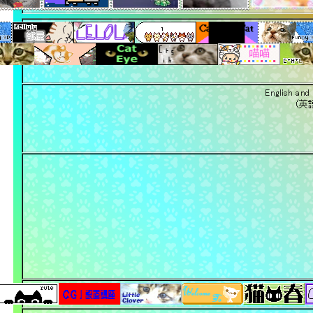
English and
（英