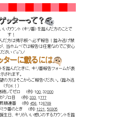
ゲッターって？
いカウント (キリ番) を踏んだ方のことで
す！
踏んだ方は掲示板へ必ず報告！踏み逃げ禁
が、当ホムペでは報告は任意なのでご安心
ください (^o^)ノ
ッターに載るには
トを踏んだときに、キリ番報告フォームが表
示されます。
望の方はそこからご報告ください。（踏み逃
げOK！）
続してゼロ (例) 1
00
, 32
000
がゾロ目 (例)
333
, 1
777
昇順連番 (例)
456
, 12
6789
ミラ番のとき (例)
1221
,
50305
誕生日、キリがいい感じのするカウントを踏