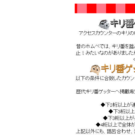
キリ番
アクセスカウンターのキリのい
昔のホムペでは、キリ番を
止！みたいなのがありました
キリ番ゲ
以下の条件に合致したカウン
歴代キリ番ゲッターへ掲載希
◆下2桁以上が連
◆下3桁以上
◆下3桁以上が
◆4桁以上で全体が
上記以外にも、語呂合わせ、