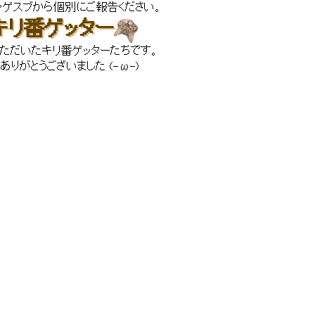
やゲスブから個別にご報告ください。
キリ番ゲッター
ただいたキリ番ゲッターたちです。
ありがとうございました (-ω-)