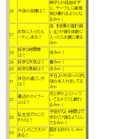
椅子とか経由せず
に、テーブルに直接
26
今後の目標は？
飛び乗れるようにな
るみゃ！
夜、†漆黒の猫†（飼
お気に入りのル
い主）が寝る体勢に
27
ーティンある？
入ったらお腹に乗る
みゃ
好きな時間帯
28
夜みゃ！
は？
29
好きな天気は？
曇みゃ！
30
好きな季節は？
冬みゃ！
平日よりもゆっくり肉
休日の過ごし方
31
球の手入れをしてる
は？
みゃ
爪とぎの上にくっつ
最近のマイブー
32
いてるネズミと戯れ
ムは？
るみゃ！
予定がない時間はで
私生活でのこだ
33
きるだけ寝るようにし
わりは？
てるみゃ！
トイレのこだわり
固まる砂がいいみゃ
34
ある？
～