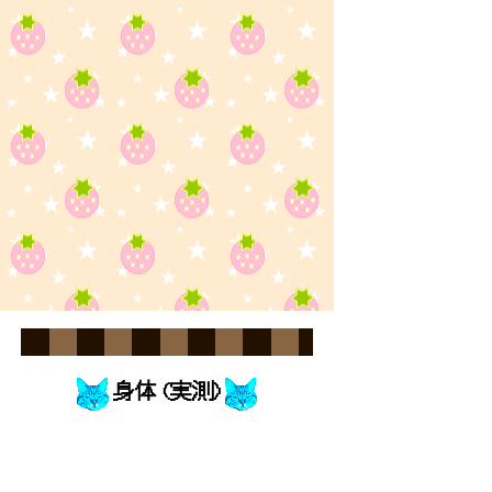
まぁ～だみゃ！
ぐにゃぁ～
むにゃむにゃ・・・
身体 (実測)