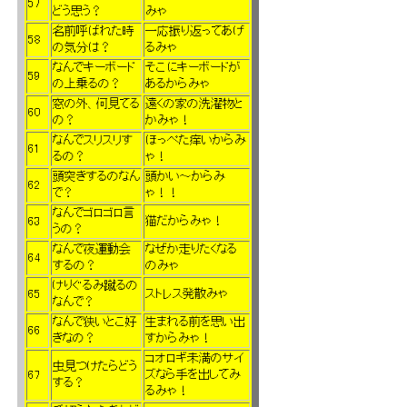
57
どう思う？
みゃ
名前呼ばれた時
一応振り返ってあげ
58
の気分は？
るみゃ
なんでキーボード
そこにキーボードが
59
の上乗るの？
あるからみゃ
窓の外、何見てる
遠くの家の洗濯物と
60
の？
かみゃ！
なんでスリスリす
ほっぺた痒いからみ
61
るの？
ゃ！
頭突きするのなん
頭かい～からみ
62
で？
ゃ！！
なんでゴロゴロ言
63
猫だからみゃ！
うの？
なんで夜運動会
なぜか走りたくなる
64
するの？
のみゃ
けりぐるみ蹴るの
65
ストレス発散みゃ
なんで？
なんで狭いとこ好
生まれる前を思い出
66
きなの？
すからみゃ！
コオロギ未満のサイ
虫見つけたらどう
67
ズなら手を出してみ
する？
るみゃ！