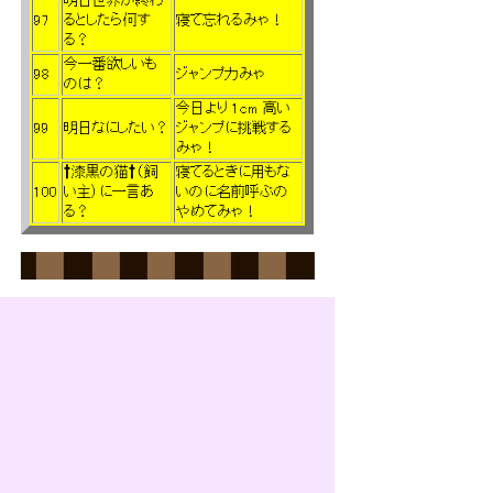
明日世界が終わ
97
るとしたら何す
寝て忘れるみゃ！
る？
今一番欲しいも
98
ジャンプ力みゃ
のは？
今日より 1cm 高い
99
明日なにしたい？
ジャンプに挑戦する
みゃ！
†漆黒の猫†（飼
寝てるときに用もな
100
い主）に一言あ
いのに名前呼ぶの
る？
やめてみゃ！
冬はやっぱり
香箱座りみゃ！
ふぅ～
満腹みゃ・・・