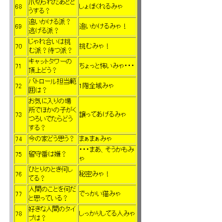
爪切られたあとど
68
しょぼくれるみゃ
うする？
追いかける派？
69
追いかけるみゃ！
逃げる派？
じゃれ合いは挑
70
挑むみゃ！
む派？待つ派？
キャットタワーの
71
ちょっと怖いみゃ・・・
頂上どう？
パトロール担当範
72
1階全域みゃ
囲は？
お気に入りの場
所でほかの子がく
73
譲ってあげるみゃ
つろいでたらどう
する？
74
今の家どう思う？
まぁまぁみゃ
・・・まあ、そうかもみ
75
留守番は嫌？
ゃ
ひとりのとき何し
76
秘密みゃ！
てる？
人間のことを何だ
77
でっかい猫みゃ
と思っている？
好きな人間のタイ
78
しっかりしてる人みゃ
プは？