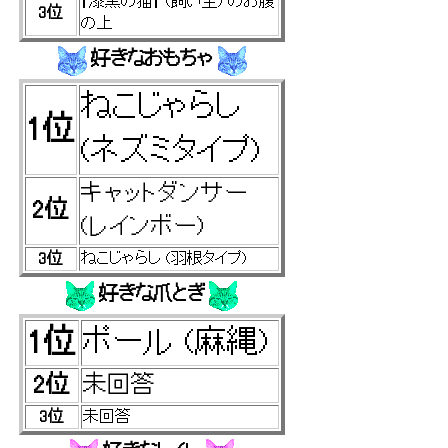
†漆黒の猫† (飼い主) のお腹
3位
の上
好きなおもちゃ
ねこじゃらし
1位
(ネズミタイプ)
キャットダンサー
2位
(レインボー)
3位
ねこじゃらし (羽根タイプ)
好きな爪とぎ
1位
ポール (麻縄)
2位
未回答
3位
未回答