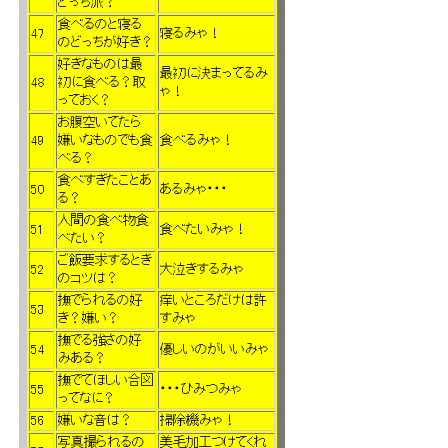
どっち派？
食べるのと寝る
47
寝るみゃ！
のどっちが好き？
好きなものは最
最初に決まってるみ
48
初に食べる？取
ゃ！
っておく？
お腹空いてたら
49
嫌いなものでも食
食べるみゃ！
べる？
食べすぎたことあ
50
あるみゃ・・・
る？
人間の食べ物食
51
食べたいみゃ！
べたい？
ご飯要求するとき
52
大泣きするみゃ
のコツは？
撫でられるの好
痒いところだけは許
53
き？嫌い？
すみゃ
撫でる強さの好
54
優しいのがいいみゃ
みある？
撫でてほしい合図
55
・・・ひみつみゃ
ってなに？
56
嫌いな音は？
掃除機みゃ！
写真撮られるの
美毛加工つけてくれ