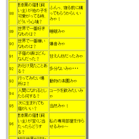
†漆黒の猫†（飼
ふんっ、寝る前に構
い主）が他の子を
88
ってもらうからいい
可愛がってる時、
みゃ！
どういう心境？
世界で一番好き
89
睡眠みゃ
なものは？
世界で一番嫌い
90
爆音みゃ
なものは？
子猫の頃はどん
91
甘えん坊だったみゃ
なんだった？
お化け見たことあ
92
多分ないみゃ・・・
る？
行ってみたい場
93
動物の楽園みゃ
所は？
人間になれるとし
コーラを飲みたいみ
94
たら何する？
ゃ
次に生まれても
95
当然みゃ！
猫がいい？
†漆黒の猫†（飼
い主）が宝くじ当
私の専用部屋を作ら
96
たったらどうす
せるみゃ～
る？