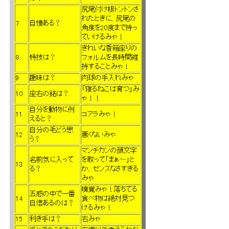
尻尾付け根トントンさ
れたときに、尻尾の
7
自慢ある？
角度を20度まで持っ
ていけるみゃ！
きれいな香箱座りの
8
特技は？
フォルムを長時間維
持することみゃ！
9
趣味は？
肉球の手入れみゃ
「寝るねこは育つ」み
10
座右の銘は？
ゃ！！
自分を動物に例
11
コアラみゃ！
えると？
自分の毛どう思
12
悪くないみゃ
う？
マンチカンの頭文字
名前気に入って
を取って「まぁ～」と
13
る？
か、センスなさすぎる
みゃ
嗅覚みゃ！落ちてる
五感の中で一番
14
食べ物は絶対見つ
自信あるのは？
けるみゃ！
15
利き手は？
右みゃ