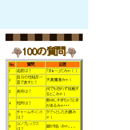
ふあぁぁ～
100の質問
No.
質問
回答
1
名前は？
「まぁ～」だみゃ！！
自分の性格を一
2
天真爛漫みゃ！
言で表すと？
何でも恐れず挑戦す
3
長所は？
るとこみゃ！
熱中しすぎちゃうとき
4
短所は？
があるみゃ・・・
チャームポイント
タプっとしたお腹み
5
は？
ゃ！
コンプレックス
6
脚が短いみゃ。。。
は？