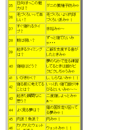
日向ぼっこの魅
35
ダニの繁殖予防みゃ
力は？
毛づくろいって楽
毛づくろいより肉球
36
しい？
づくろい派みゃ！
すぐ寝れるタイ
37
余裕みゃ～
プ？
ずっと寝てたいみ
38
朝は弱い？
ゃ・・・
起きるタイミング
ご飯を支度する音が
39
は？
したときみゃ
夢のなかで走る練習
40
寝相はどう？
してるときは脚がピ
クピクしちゃうみゃ
41
いびきかく？
し、しらないみゃ！！
寝る前に考えてる
いっぱい寝て脚が伸
42
ことは？
びるといいみゃ～～
起きた瞬間なに
二度寝しよっとみゃ
43
思う？
ぁ～
猫の国を走り回って
44
よく見る夢は？
る夢みゃ！
45
肉派？魚派？
肉みゃ！
カリカリとウェット
46
ウェットみゃ！！