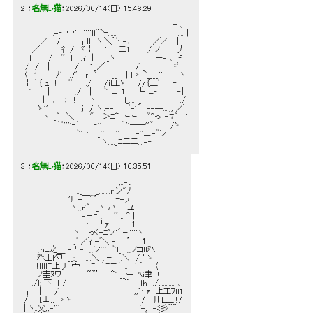
2 ：
名無し猫
：2026/06/14(日) 15:48:29
 　　　　　　　　　　　　　　　　　　　　　　　　　　...- 、
 　　　　　..-‐''冖''''''''lｌ＾`ｰ......　　　　　　　　　''　.....│
 　　　／　 /　　　.┌lｌ　ヽ.＼＾ﾞｰ-､　　　　／／　│
 　 ／　　　 彳 /　ヾ￤　　'､　..二1--....../ ノ　　　丿
 　ｌ 　　 /　 ﾞﾞ　l 　.ｨ　|!　　_ヽ　　　　　　　ー- ､　f
 ./　/　│　　　　/　　1_／ 　　　　　/ _　　　　　彳
 〈　１　　　ﾉ’　./’　ｒ　"　　 __　│l!ゝ `____''　　　ヽ
 ￤ ｀｛ ｭ　!　　ﾞﾞ　￤./　　./il工ゝ　　//｛工ﾞl　　‐　ｌ
 　'　││　　　　,/　│....-ﾞ'-ﾆ-1　　└-ﾆ‐　　　 ‐|!
 　　l　|　 、　；　!　　 ヽ　　　　　ｌ_....,,_ｌ　　　　　　 ./
 　　 ゝ''　　　　　　j　/ ヽ..--‐－ ﾞ-'´　----....,,_／
 　　　 ヽ..._゛　＼　-'''"　 ＞ﾆ＾　ｰ'ｰ-　"^っ-‐７゛''''
 　　　　　　＾ﾞ''''‐゛　ｌ　‐''　　　 ゛''――''"　_　 /ゝ
 　　　　　　　　　 ﾞ''‐ｰ...._''　　''‐　　-''ニ-"ン
 　　　　　　　　　　　　　　ヽ....._ﾆ二二....-‐ 
3 ：
名無し猫
：2026/06/14(日) 16:35:51
 　　　　　　　　　　　　　　　　　,..-t
 　　　　　　　　--.._　　 _........r'ン"ﾉ
 　　　　　　　　'广-￣"’　　　ｰ-丿
 　　　　　　　　 ヽ,,ｒ'゛　_ヽ ハ　　ユ
 　　　　　　　　　亅-－= 、│ﾞﾞ,,. ^│
 　　　　　　　　　│　ｰ　└ｧ　　　　1
 　　　　　　　　　ヽ　'っくｰﾆン'´－''''ヽ
 　　　　　　　　　jﾞ ／ｨ -ﾞ＼ -　　’　　1
 　　 ,nﾆ之＿..-亠-....,,ン'''　ﾞ'l_　,,ノコll癶
 　　|癶上l勺　__:_　 ....＼ ､－│.＼　/宀ゝ
 　　l!llllﾆ上リ　宀　 _ﾆ　＾ﾆニ゛ .._ `l´　　〈
 　　lノ圭ﾇワ　　　　 ~~’　　＾' __ー-ﾍｉ聿　!
 　 ./l: 下　l /　　　　　　　　　　 ＾　　ｌh　./,.......... ､
 ┌　l|￤　/　　　　　　　　　　　　　 ,,`ｰｧﾆ上工ﾌｌl1
 /　　l.⊥,,　ゝゝ　　　　　　　　　　　　./ 　川Ｌ上ｌ!/
 | ヽ..父,,-'^　　　　　　　　　　　　　　^-,__-ﾐ彡~~