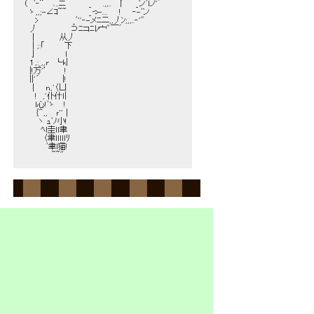
 （　ﾞ‐＾　 ､..ニ　　　　_　　.,,..　丨　　_ンﾞｌノ'´
 　ゝ,,;-∠ｺ~~　　　　_っ-....　　!　　‐-ﾞン
 　　>　　　　　　_ﾞ''‐-メﾆ二,,丿ﾝ;,,..‐'"
 　丿　　　　　　⊃ﾆコﾆﾚ宀"￣´
 　│　　　　从丿
 　│;:「　　　 下
 　亅　　　　　ｌ
 　１,:_,,r　└k|
 　|!万'’　　　!
 　||'´　　　　|!
 　│　 n,'〈凵
 　　!　,'仆什l|
 　　ｌ心!ﾞゝ 　!
 　　｛＾,,　 ｒ''│
 　　 ヽ ｭﾞﾉ小!
 　　　ﾍl圭ll聿
 　　　 〈聿lｌｌｌｌﾘ
 　　　　ﾞ聿l猫!
 　　　　　~~" 
ぼぉ～～
えー！？行っちゃうみゃ～？