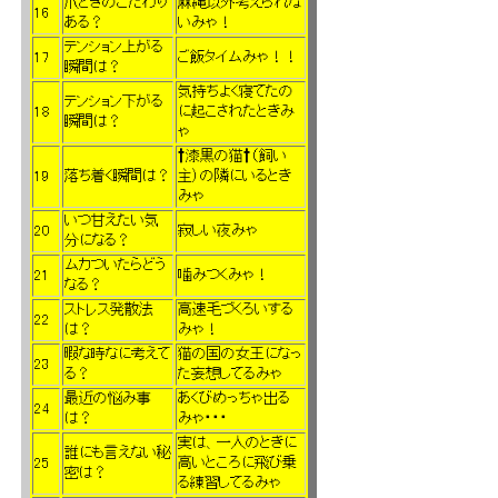
爪とぎのこだわり
麻縄以外考えられな
16
ある？
いみゃ！
テンション上がる
17
ご飯タイムみゃ！！
瞬間は？
気持ちよく寝てたの
テンション下がる
18
に起こされたときみ
瞬間は？
ゃ
†漆黒の猫†（飼い
19
落ち着く瞬間は？
主）の隣にいるとき
みゃ
いつ甘えたい気
20
寂しい夜みゃ
分になる？
ムカついたらどう
21
噛みつくみゃ！
なる？
ストレス発散法
高速毛づくろいする
22
は？
みゃ！
暇な時なに考えて
猫の国の女王になっ
23
る？
た妄想してるみゃ
最近の悩み事
あくびめっちゃ出る
24
は？
みゃ・・・
実は、一人のときに
誰にも言えない秘
25
高いところに飛び乗
密は？
る練習してるみゃ