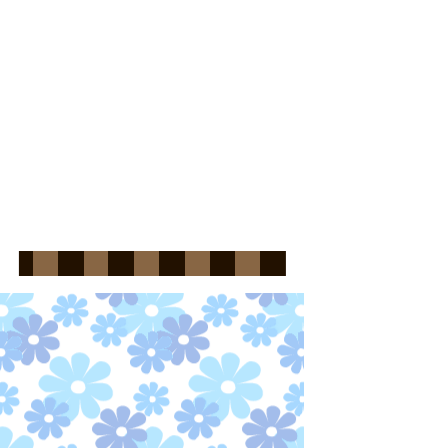
肉球かゆいみゃ～っ！
ぶにゃぁ～