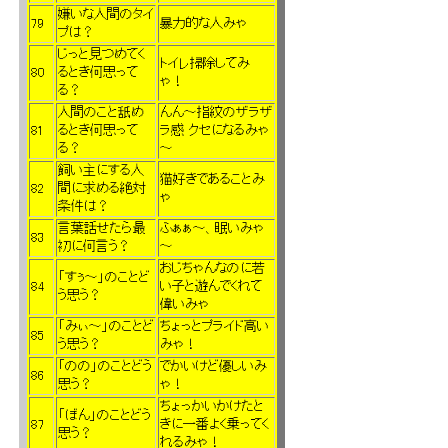
嫌いな人間のタイ
79
暴力的な人みゃ
プは？
じっと見つめてく
トイレ掃除してみ
80
るとき何思って
ゃ！
る？
人間のこと舐め
んん～指紋のザラザ
81
るとき何思って
ラ感 クセになるみゃ
る？
～
飼い主にする人
猫好きであることみ
82
間に求める絶対
ゃ
条件は？
言葉話せたら最
ふぁぁ～、眠いみゃ
83
初に何言う？
～
おじちゃんなのに若
「すぅ～」のことど
84
い子と遊んでくれて
う思う？
偉いみゃ
「みぃ～」のことど
ちょっとプライド高い
85
う思う？
みゃ！
「のの」のことどう
でかいけど優しいみ
86
思う？
ゃ！
ちょっかいかけたと
「ぼん」のことどう
87
きに一番よく乗ってく
思う？
れるみゃ！