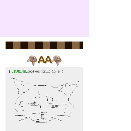
ん～何か用かみゃ？
ＡＡ
1 ：
名無し猫
：2026/06/13(土) 22:44:40
 ヽｰ-..__
 　 ゝｰ..ﾆ''ｰ ､_　　　　　　　　　　　　　　　　,,....―－'１
 　　ヽ　 `ヽ　 ￣'''ｰ-―一ｰ--..,,＿__..-‐'彡-‐''""ン
 　　　ﾍ　　　`ｭ　　　　　　　　　　　 　,／　　　　 /
 　　　￤ _－" 　　　　1　　　 .　　　　 "`' 、　　/
 　　　 丿　　　　　　j　|〉　　/　,,　　　　　 ＾ｰ丿
 　　 /　 _　　　 ''　 ﾞﾞ　　　　1　￤　..　　　　丨
 　　/　丿｀‐　-ｯｮ水' 、　　　 xa＿＿　　,,,,.. ＼
 　　l|　´－'''　　ﾞﾞ~~~~1　　 ／'聿千ﾞﾞ　　 _ヽ　│
 　　＼　　-　　　　　 ＿__　.　　　　　　　　｀　　!
 　　　 _＿__,,,,....-一　ヽ二~~　-......,,______゛'' ,／
 　　￣￣ ＾_a,,-‐‐''＿__廴　　　-..,,二_￣~~ﾞ'''
 　　　 －"´　　 ゛ｰ,,二　 "ﾞﾞ_...‐''''￣゛ｰ 、
 　　　　　　　　　　　￣￣￣ 