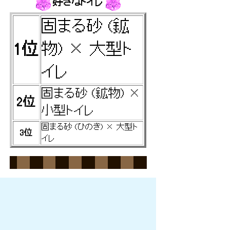
好きなトイレ
固まる砂 (鉱
1位
物) × 大型ト
イレ
固まる砂 (鉱物) ×
2位
小型トイレ
固まる砂 (ひのき) × 大型ト
3位
イレ
リモコンは・・
渡さないみゃぁ・・・・