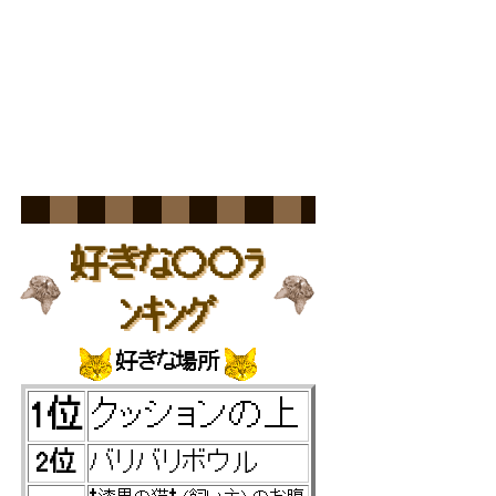
えっ！それ何みゃ！？
好きな〇〇ﾗ
ﾝｷﾝｸﾞ
好きな場所
1位
クッションの上
2位
バリバリボウル