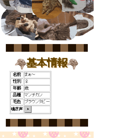
基本情報
名前
まぁ～
性別
♀
年齢
歳
品種
マンチカン
毛色
ブラウンタビー
鳴き声
▶
こんにちは！